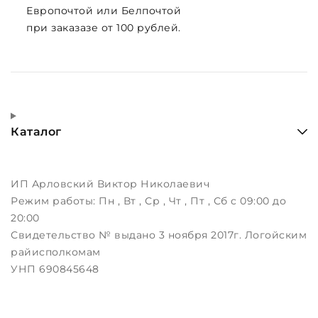
Европочтой или Белпочтой
при заказазе от 100 рублей.
Каталог
ИП Арловский Виктор Николаевич
Режим работы:
Пн , Вт , Ср , Чт , Пт , Сб c 09:00 до
20:00
Свидетельство № выдано 3 ноября 2017г. Логойским
райисполкомам
УНП 690845648
г. Логойск, ул. Дорожная,12
Дата регистрации в Торговом реестре РБ: 22.12.2015