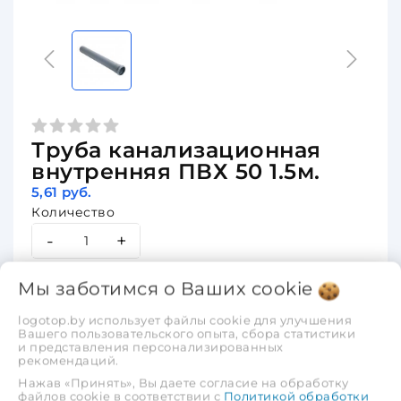
Труба канализационная
внутренняя ПВХ 50 1.5м.
5,61 руб.
Количество
-
+
В корзину
Мы заботимся о Ваших
cookie
Быстрый заказ
logotop.by использует файлы cookie для улучшения
Вашего пользовательского опыта, сбора статистики
и представления персонализированных
Добавить
Добавить
рекомендаций.
в избранное
в сравнение
Нажав «Принять», Вы даете согласие на обработку
файлов cookie в соответствии с
Политикой обработки