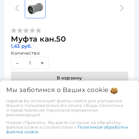
Муфта кан.50
1,63 руб.
Количество
-
+
В корзину
Мы заботимся о Ваших
cookie
Быстрый заказ
Добавить
Добавить
logotop.by использует файлы cookie для улучшения
Вашего пользовательского опыта, сбора статистики
в избранное
в сравнение
и представления персонализированных
рекомендаций.
Нажав «Принять», Вы даете согласие на обработку
файлов cookie в соответствии с
Политикой обработки
файлов cookie
.