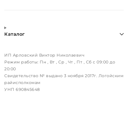
Каталог
ИП Арловский Виктор Николаевич
Режим работы:
Пн , Вт , Ср , Чт , Пт , Сб c 09:00 до
20:00
Свидетельство № выдано 3 ноября 2017г. Логойским
райисполкомам
УНП 690845648
г. Логойск, ул. Дорожная,12
Дата регистрации в Торговом реестре РБ: 22.12.2015
logotopby@gmail.com
Настройка файлов cookie