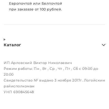
Европочтой или Белпочтой
при заказазе от 100 рублей.
Каталог
ИП Арловский Виктор Николаевич
Режим работы:
Пн , Вт , Ср , Чт , Пт , Сб c 09:00 до
20:00
Свидетельство № выдано 3 ноября 2017г. Логойским
райисполкомам
УНП 690845648
г. Логойск, ул. Дорожная,12
Дата регистрации в Торговом реестре РБ: 22.12.2015